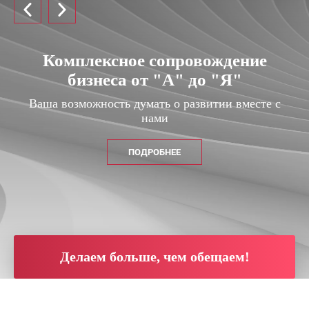
Офисы в России, Китае, ОАЭ
Комплексное сопровождение
Сотрудничество с лучшими
адвокатами и медиаторами
бизнеса от "А" до "Я"
Ваша возможность расширять сферу интересов
Ваше спокойствие и уверенность в достижении
Ваша возможность думать о развитии вместе с
результата
нами
ПОДРОБНЕЕ
ПОДРОБНЕЕ
ПОДРОБНЕЕ
Делаем больше, чем обещаем!
Делаем больше, чем обещаем!
Делаем больше, чем обещаем!