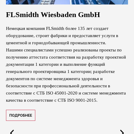
FLSmidth Wiesbaden GmbH
I
м
Немецкая компания FLSmidth более 135 лет создает
IB
оборудование, строит фабрики и предоставляет услуги в
ос
цементной и горнодобывающей промышленности.
Юр
Нашими специалистами успешно реализованы проекты по
вз
мых
получению аттестата соответствия на разработку проектной
хо
документации 1 категории и выполнение функций
пр
генерального проектировщика 1 категории; разработке
су
 с
документов по системе менеджмента здоровья и
го
безопасности при профессиональной деятельности в
ра
соответствие с СТБ ISO 45001-2020 и системе менеджмента
бе
качества в соответствие с СТБ ISO 9001-2015.
П
ПОДРОБНЕЕ